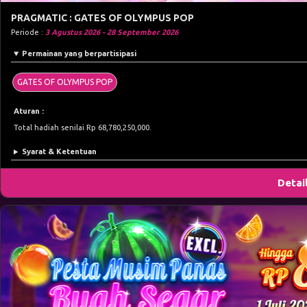
PRAGMATIC : GATES OF OLYMPUS POP
Periode :
3 Agustus 2026 - 28 September 2026
Permainan yang berpartisipasi
GATES OF OLYMPUS POP
Aturan :
Total hadiah senilai Rp 68,780,250,000.
Syarat & Ketentuan
Detai