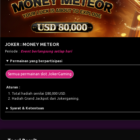
JOKER : MONEY METEOR
Periode :
Event berlangsung setiap hari
Permainan yang berpartisipasi
Semua permainan slot JokerGaming
Aturan :
Total hadiah senilai $80,000 USD.
Hadiah Grand Jackpot dari Jokergaming.
Syarat & Ketentuan