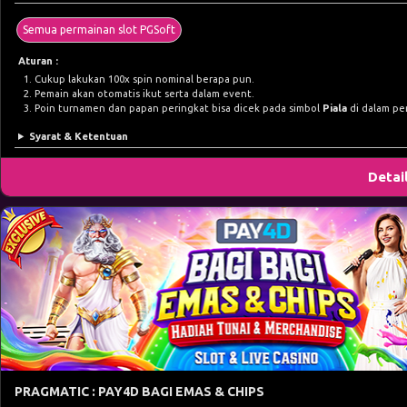
Semua permainan slot PGSoft
Aturan :
Cukup lakukan 100x spin nominal berapa pun.
Pemain akan otomatis ikut serta dalam event.
Poin turnamen dan papan peringkat bisa dicek pada simbol
Piala
di dalam pe
Syarat & Ketentuan
Detai
PRAGMATIC : PAY4D BAGI EMAS & CHIPS