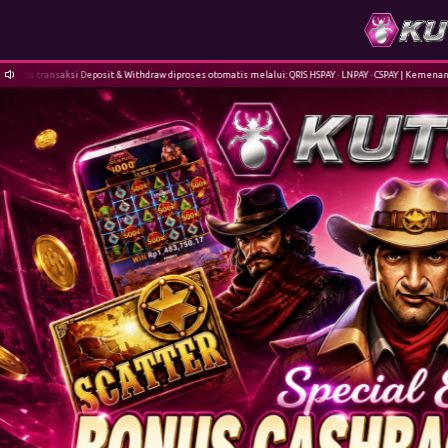
osit & Withdraw diproses otomatis melalui: QRIS HSPAY · LNPAY · CSPAY | Kemenangan berapapun past