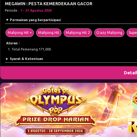
MEGAWIN : PESTA KEMERDEKAAN GACOR
Periode :
1 - 31 Agustus 2026
Permainan yang berpartisipasi
Mahjong Hit +
Mahjong Hit
Mahjong Hit 2
Crazy Mahjong
Supe
Aturan :
Total Pemenang 171,000.
Syarat & Ketentuan
Detai