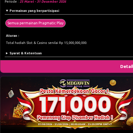
Periode :
25 Maret - 31 Desember 2026
Permainan yang berpartisipasi
Semua permainan Pragmatic Play
Aturan :
Total hadiah Slot & Casino senilai Rp 15,000,000,000.
Syarat & Ketentuan
Detai