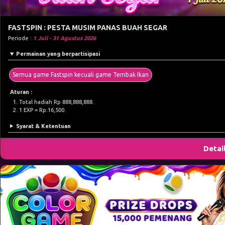
FASTSPIN : PESTA MUSIM PANAS BUAH SEGAR
Periode :
1 Juli - 31 Agustus 2026
Permainan yang berpartisipasi
Semua game Fastspin kecuali game Tembak Ikan
Aturan :
Total hadiah Rp 888,888,888.
1 EXP = Rp.16,500.
Syarat & Ketentuan
Detai