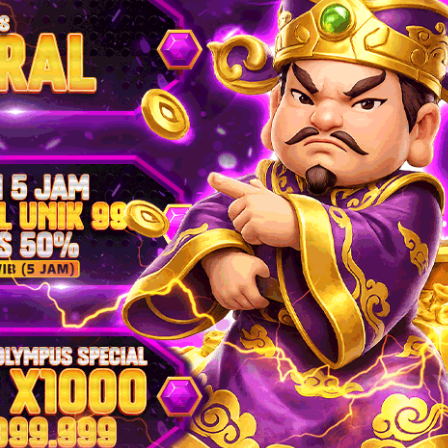
ement KUTU4D Mutlak & tidak dapat di ganggu gugat.
gi kami melalui Customer Service KUTU4D di Whatsapp /
h yang di masukan ke dalam akun anda
es )
DUP 2%
ement KUTU4D mutlak & tidak dapat di ganggu gugat.
i kami melalui Customer Service KUTU4D di Livechat *
lam game dan pada bagian referal.
ubah tulisan CONTOH dengan USER ID Anda sendiri
ia sosial seperti: Facebook, Blog, Instagram, Twitter, Forum
elalui link Referal anda, maka secara otomatis member
erikan ketika Downline anda betting.
999)
i kami melalui Customer Service KUTU4D Livechat *