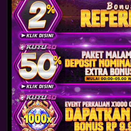
Bonus berlaku untuk permainan slot & live casino
Syarat Dan ketentuan :
Syarat dan ketentuan yang ditentukan pihak manag
Bonus cashback 5% di berikan setiap hari
Minimal Lose dalam 1 hari adalah 50.000
* Untuk keterangan lebih lanjut, silahkan hubun
Bonus akan diberikan setiap hari jam 00:00 wib
Livechat *
Anda dalam 1 hari kalah 50.000 x 5% = 2,500rupia
Daftar
Claim Bonus
Bonus di berikan hanya untuk permainan ( Slot Gam
BONUS REFFERAL SEUMUR HI
Syarat dan ketentuan yang ditentukan pihak manag
Syarat Dan ketentuan :
* Untuk keterangan lebih lanjut, silahkan hubung
Wajib memiliki USER ID di Situs KUTU4D.
Daftar
Claim Bonus
Dapatkan link referal anda pada menu profile di da
Contoh Link Referal :
https://KUTU4DGAME.ID/?ref=CONTOH Silakan di
Anda juga bisa menyebarkan link Referal anda di med
Bonus Paket Malam 50%
dan lainnya. Ketika ada pendaftaran member baru m
tersebut menjadi Downline anda. Bonus Langsung dib
Syarat Dan ketentuan :
Wajib deposit dengan nominal unik 999 (Contoh 10.
* Untuk keterangan lebih lanjut, silahkan hubung
Berlaku 5JAM/Hari
Daftar
Claim Bonus
Waktu untuk klaim deposit extra 50%